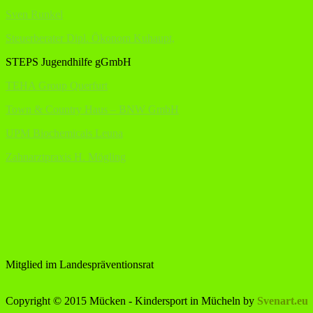
Sven Runkel
Steuerberater Dipl. Ökonom Kuhaupt,
STEPS Jugendhilfe gGmbH
TEHA Group Querfurt
Town & Country Haus – BNW GmbH
UPM Biochemicals Leuna
Zahnarztpraxis H. Mögling
Mitglied im Landespräventionsrat
Copyright © 2015 Mücken - Kindersport in Mücheln by
Svenart.eu