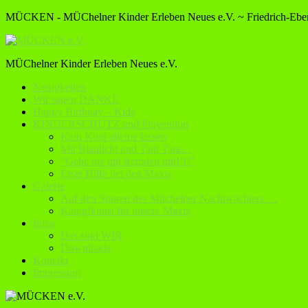
MÜCKEN - MÜChelner Kinder Erleben Neues e.V. ~ Friedrich-Ebert
MÜChelner Kinder Erleben Neues e.V.
Neuigkeiten
Wir sagen DANKE
Happy Birthday – Kids
KINDERSCHUTZ und Prävention
Kein Kind alleine lassen
Mit Blaulicht und Tatü Tata…
“Gehe nie mit fremden mit!!!!”
Erste Hilfe bei den Maxis
Galerie
Auf den Spuren des Müchelner Nachtwächters …
Kampfkunst für unsere Maxis
Infos
Das sind WIR
Downloads
Kontakt
Impressum