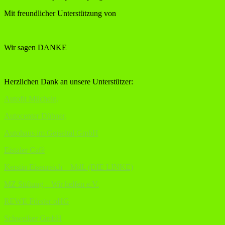
Mit freundlicher Unterstützung von
Wir sagen DANKE
Herzlichen Dank an unsere Unterstützer:
Autofit Mücheln,
Autocenter Dübner,
Autohaus im Geiseltal GmbH
Eistaler Cafè
Kerstin Eisenreich – MdL (DIE LINKE)
MZ Stiftung – Wir helfen e.V.
REWE Förster oHG
Schweiker GmbH