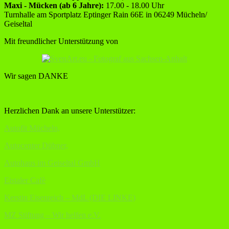
Maxi - Mücken (ab 6 Jahre):
17.00 - 18.00 Uhr
Turnhalle am Sportplatz Eptinger Rain 66E in 06249 Mücheln/
Geiseltal
Mit freundlicher Unterstützung von
Wir sagen DANKE
Herzlichen Dank an unsere Unterstützer:
Autofit Mücheln,
Autocenter Dübner,
Autohaus im Geiseltal GmbH
Eistaler Cafè
Kerstin Eisenreich – MdL (DIE LINKE)
MZ Stiftung – Wir helfen e.V.