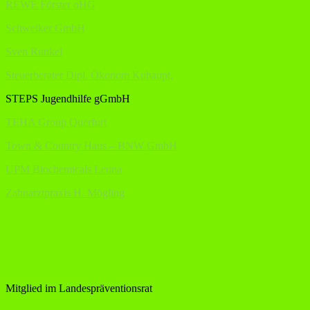
REWE Förster oHG
Schweiker GmbH
Sven Runkel
Steuerberater Dipl. Ökonom Kuhaupt,
STEPS Jugendhilfe gGmbH
TEHA Group Querfurt
Town & Country Haus – BNW GmbH
UPM Biochemicals Leuna
Zahnarztpraxis H. Mögling
Mitglied im Landespräventionsrat