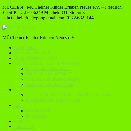
MÜCKEN - MÜChelner Kinder Erleben Neues e.V. ~ Friedrich-
Ebert-Platz 3 ~ 06249 Mücheln OT Stöbnitz
babette.heinrich@googlemail.com
0172/6322144
MÜChelner Kinder Erleben Neues e.V.
Neuigkeiten
Wir sagen DANKE
Happy Birthday – Kids
KINDERSCHUTZ und Prävention
Kein Kind alleine lassen
Mit Blaulicht und Tatü Tata…
“Gehe nie mit fremden mit!!!!”
Erste Hilfe bei den Maxis
Galerie
Auf den Spuren des Müchelner Nachtwächters …
Kampfkunst für unsere Maxis
Infos
Das sind WIR
Downloads
Kontakt
Impressum