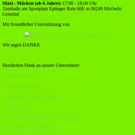
Maxi - Mücken (ab 6 Jahre):
17.00 - 18.00 Uhr
Turnhalle am Sportplatz Eptinger Rain 66E in 06249 Mücheln/
Geiseltal
Mit freundlicher Unterstützung von
Wir sagen DANKE
Herzlichen Dank an unsere Unterstützer:
Autofit Mücheln,
Autocenter Dübner,
Autohaus im Geiseltal GmbH
Eistaler Cafè
Kerstin Eisenreich – MdL (DIE LINKE)
MZ Stiftung – Wir helfen e.V.