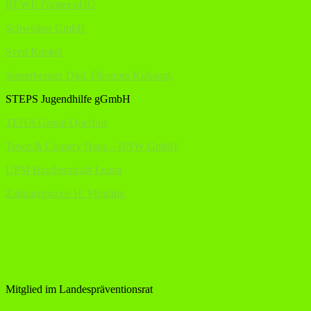
REWE Förster oHG
Schweiker GmbH
Sven Runkel
Steuerberater Dipl. Ökonom Kuhaupt,
STEPS Jugendhilfe gGmbH
TEHA Group Querfurt
Town & Country Haus – BNW GmbH
UPM Biochemicals Leuna
Zahnarztpraxis H. Mögling
Mitglied im Landespräventionsrat