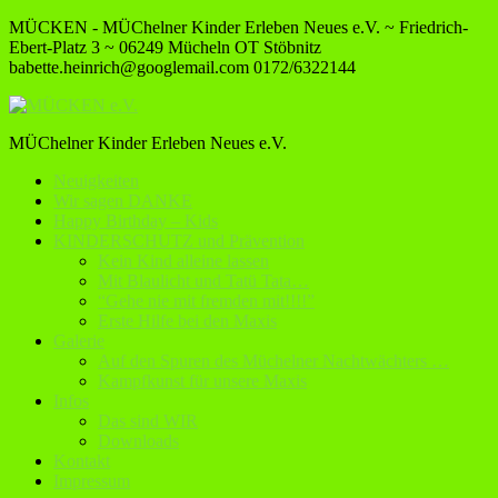
MÜCKEN - MÜChelner Kinder Erleben Neues e.V. ~ Friedrich-
Ebert-Platz 3 ~ 06249 Mücheln OT Stöbnitz
babette.heinrich@googlemail.com
0172/6322144
MÜChelner Kinder Erleben Neues e.V.
Neuigkeiten
Wir sagen DANKE
Happy Birthday – Kids
KINDERSCHUTZ und Prävention
Kein Kind alleine lassen
Mit Blaulicht und Tatü Tata…
“Gehe nie mit fremden mit!!!!”
Erste Hilfe bei den Maxis
Galerie
Auf den Spuren des Müchelner Nachtwächters …
Kampfkunst für unsere Maxis
Infos
Das sind WIR
Downloads
Kontakt
Impressum