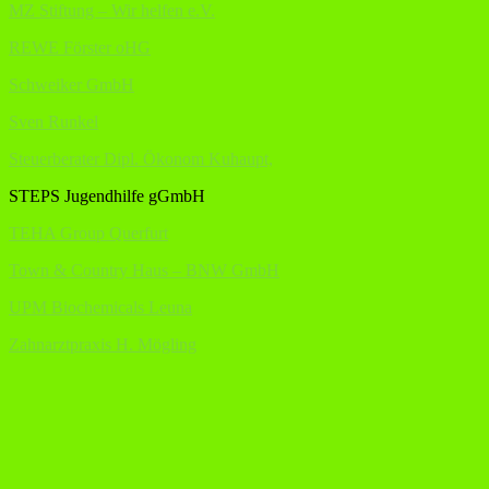
MZ Stiftung – Wir helfen e.V.
REWE Förster oHG
Schweiker GmbH
Sven Runkel
Steuerberater Dipl. Ökonom Kuhaupt,
STEPS Jugendhilfe gGmbH
TEHA Group Querfurt
Town & Country Haus – BNW GmbH
UPM Biochemicals Leuna
Zahnarztpraxis H. Mögling