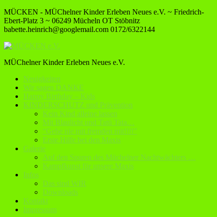
MÜCKEN - MÜChelner Kinder Erleben Neues e.V. ~ Friedrich-
Ebert-Platz 3 ~ 06249 Mücheln OT Stöbnitz
babette.heinrich@googlemail.com
0172/6322144
MÜChelner Kinder Erleben Neues e.V.
Neuigkeiten
Wir sagen DANKE
Happy Birthday – Kids
KINDERSCHUTZ und Prävention
Kein Kind alleine lassen
Mit Blaulicht und Tatü Tata…
“Gehe nie mit fremden mit!!!!”
Erste Hilfe bei den Maxis
Galerie
Auf den Spuren des Müchelner Nachtwächters …
Kampfkunst für unsere Maxis
Infos
Das sind WIR
Downloads
Kontakt
Impressum