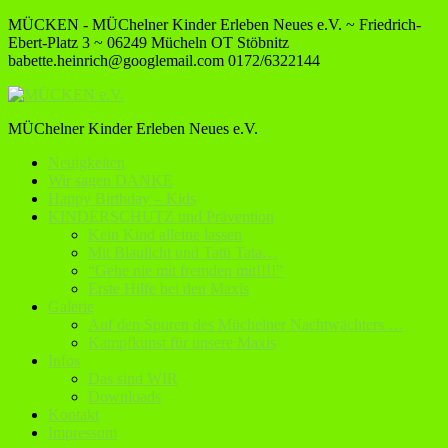
MÜCKEN - MÜChelner Kinder Erleben Neues e.V. ~ Friedrich-
Ebert-Platz 3 ~ 06249 Mücheln OT Stöbnitz
babette.heinrich@googlemail.com
0172/6322144
MÜChelner Kinder Erleben Neues e.V.
Neuigkeiten
Wir sagen DANKE
Happy Birthday – Kids
KINDERSCHUTZ und Prävention
Kein Kind alleine lassen
Mit Blaulicht und Tatü Tata…
“Gehe nie mit fremden mit!!!!”
Erste Hilfe bei den Maxis
Galerie
Auf den Spuren des Müchelner Nachtwächters …
Kampfkunst für unsere Maxis
Infos
Das sind WIR
Downloads
Kontakt
Impressum