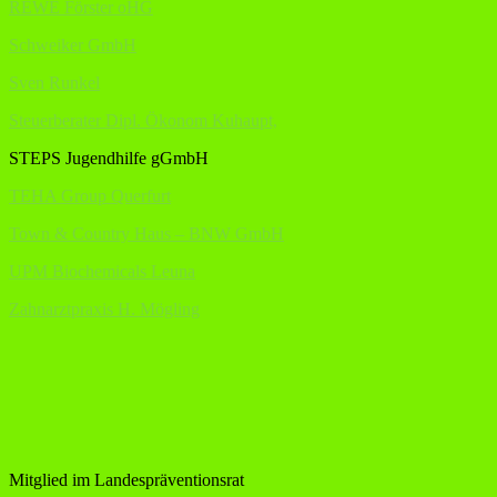
REWE Förster oHG
Schweiker GmbH
Sven Runkel
Steuerberater Dipl. Ökonom Kuhaupt,
STEPS Jugendhilfe gGmbH
TEHA Group Querfurt
Town & Country Haus – BNW GmbH
UPM Biochemicals Leuna
Zahnarztpraxis H. Mögling
Mitglied im Landespräventionsrat