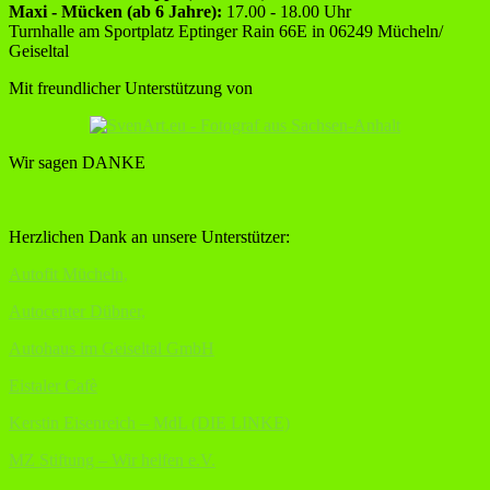
Maxi - Mücken (ab 6 Jahre):
17.00 - 18.00 Uhr
Turnhalle am Sportplatz Eptinger Rain 66E in 06249 Mücheln/
Geiseltal
Mit freundlicher Unterstützung von
Wir sagen DANKE
Herzlichen Dank an unsere Unterstützer:
Autofit Mücheln,
Autocenter Dübner,
Autohaus im Geiseltal GmbH
Eistaler Cafè
Kerstin Eisenreich – MdL (DIE LINKE)
MZ Stiftung – Wir helfen e.V.