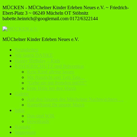
MÜCKEN - MÜChelner Kinder Erleben Neues e.V. ~ Friedrich-
Ebert-Platz 3 ~ 06249 Mücheln OT Stöbnitz
babette.heinrich@googlemail.com
0172/6322144
MÜChelner Kinder Erleben Neues e.V.
Neuigkeiten
Wir sagen DANKE
Happy Birthday – Kids
KINDERSCHUTZ und Prävention
Kein Kind alleine lassen
Mit Blaulicht und Tatü Tata…
“Gehe nie mit fremden mit!!!!”
Erste Hilfe bei den Maxis
Galerie
Auf den Spuren des Müchelner Nachtwächters …
Kampfkunst für unsere Maxis
Infos
Das sind WIR
Downloads
Kontakt
Impressum