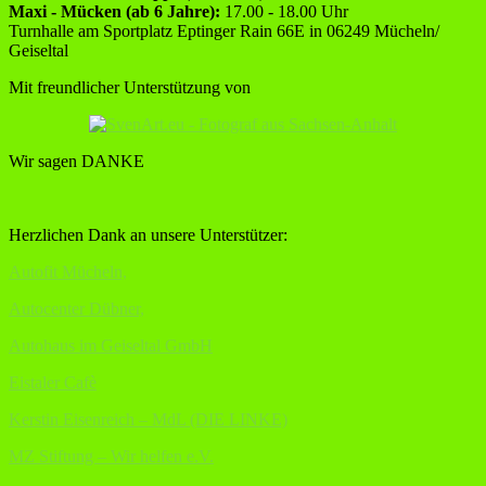
Maxi - Mücken (ab 6 Jahre):
17.00 - 18.00 Uhr
Turnhalle am Sportplatz Eptinger Rain 66E in 06249 Mücheln/
Geiseltal
Mit freundlicher Unterstützung von
Wir sagen DANKE
Herzlichen Dank an unsere Unterstützer:
Autofit Mücheln,
Autocenter Dübner,
Autohaus im Geiseltal GmbH
Eistaler Cafè
Kerstin Eisenreich – MdL (DIE LINKE)
MZ Stiftung – Wir helfen e.V.