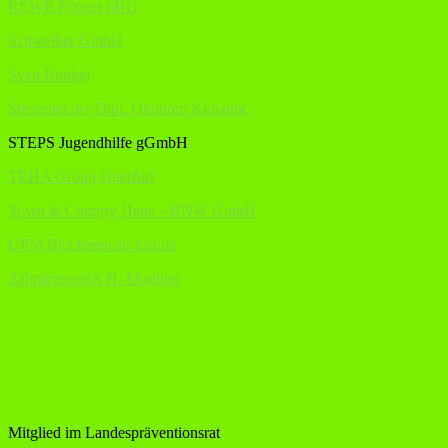
REWE Förster oHG
Schweiker GmbH
Sven Runkel
Steuerberater Dipl. Ökonom Kuhaupt,
STEPS Jugendhilfe gGmbH
TEHA Group Querfurt
Town & Country Haus – BNW GmbH
UPM Biochemicals Leuna
Zahnarztpraxis H. Mögling
Mitglied im Landespräventionsrat