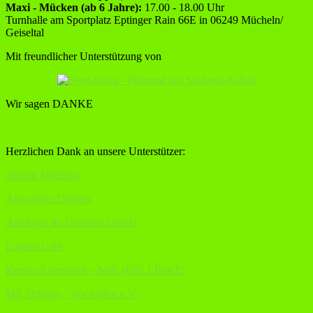
Maxi - Mücken (ab 6 Jahre):
17.00 - 18.00 Uhr
Turnhalle am Sportplatz Eptinger Rain 66E in 06249 Mücheln/
Geiseltal
Mit freundlicher Unterstützung von
Wir sagen DANKE
Herzlichen Dank an unsere Unterstützer:
Autofit Mücheln,
Autocenter Dübner,
Autohaus im Geiseltal GmbH
Eistaler Cafè
Kerstin Eisenreich – MdL (DIE LINKE)
MZ Stiftung – Wir helfen e.V.