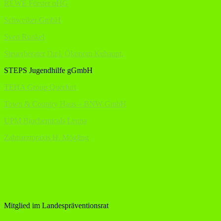
REWE Förster oHG
Schweiker GmbH
Sven Runkel
Steuerberater Dipl. Ökonom Kuhaupt,
STEPS Jugendhilfe gGmbH
TEHA Group Querfurt
Town & Country Haus – BNW GmbH
UPM Biochemicals Leuna
Zahnarztpraxis H. Mögling
Mitglied im Landespräventionsrat