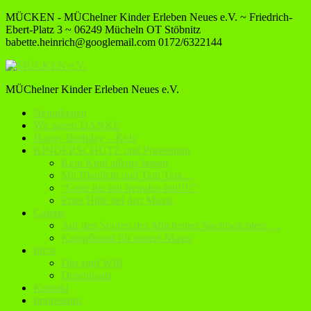
MÜCKEN - MÜChelner Kinder Erleben Neues e.V. ~ Friedrich-
Ebert-Platz 3 ~ 06249 Mücheln OT Stöbnitz
babette.heinrich@googlemail.com
0172/6322144
MÜChelner Kinder Erleben Neues e.V.
Neuigkeiten
Wir sagen DANKE
Happy Birthday – Kids
KINDERSCHUTZ und Prävention
Kein Kind alleine lassen
Mit Blaulicht und Tatü Tata…
“Gehe nie mit fremden mit!!!!”
Erste Hilfe bei den Maxis
Galerie
Auf den Spuren des Müchelner Nachtwächters …
Kampfkunst für unsere Maxis
Infos
Das sind WIR
Downloads
Kontakt
Impressum