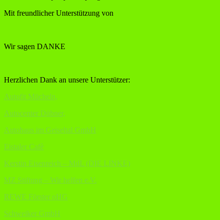
Mit freundlicher Unterstützung von
Wir sagen DANKE
Herzlichen Dank an unsere Unterstützer:
Autofit Mücheln,
Autocenter Dübner,
Autohaus im Geiseltal GmbH
Eistaler Cafè
Kerstin Eisenreich – MdL (DIE LINKE)
MZ Stiftung – Wir helfen e.V.
REWE Förster oHG
Schweiker GmbH