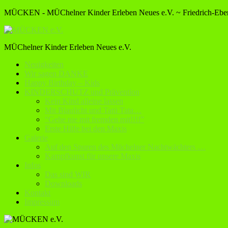
MÜCKEN - MÜChelner Kinder Erleben Neues e.V. ~ Friedrich-Ebert
MÜChelner Kinder Erleben Neues e.V.
Neuigkeiten
Wir sagen DANKE
Happy Birthday – Kids
KINDERSCHUTZ und Prävention
Kein Kind alleine lassen
Mit Blaulicht und Tatü Tata…
“Gehe nie mit fremden mit!!!!”
Erste Hilfe bei den Maxis
Galerie
Auf den Spuren des Müchelner Nachtwächters …
Kampfkunst für unsere Maxis
Infos
Das sind WIR
Downloads
Kontakt
Impressum