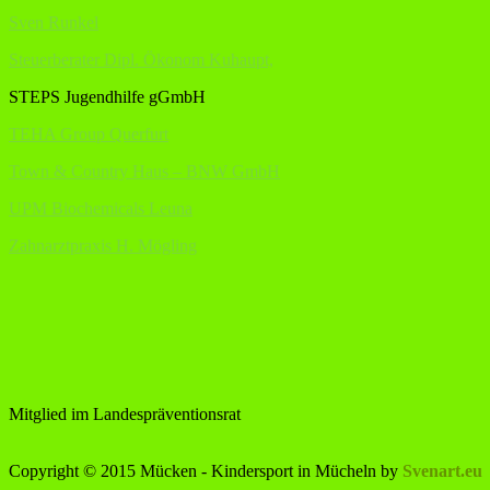
Sven Runkel
Steuerberater Dipl. Ökonom Kuhaupt,
STEPS Jugendhilfe gGmbH
TEHA Group Querfurt
Town & Country Haus – BNW GmbH
UPM Biochemicals Leuna
Zahnarztpraxis H. Mögling
Mitglied im Landespräventionsrat
Copyright © 2015 Mücken - Kindersport in Mücheln by
Svenart.eu