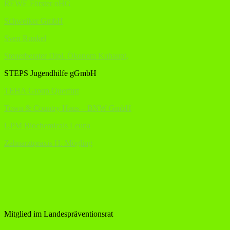
REWE Förster oHG
Schweiker GmbH
Sven Runkel
Steuerberater Dipl. Ökonom Kuhaupt,
STEPS Jugendhilfe gGmbH
TEHA Group Querfurt
Town & Country Haus – BNW GmbH
UPM Biochemicals Leuna
Zahnarztpraxis H. Mögling
Mitglied im Landespräventionsrat