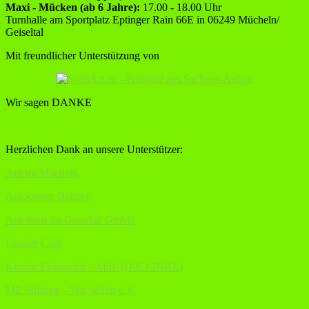
Maxi - Mücken (ab 6 Jahre):
17.00 - 18.00 Uhr
Turnhalle am Sportplatz Eptinger Rain 66E in 06249 Mücheln/
Geiseltal
Mit freundlicher Unterstützung von
Wir sagen DANKE
Herzlichen Dank an unsere Unterstützer:
Autofit Mücheln,
Autocenter Dübner,
Autohaus im Geiseltal GmbH
Eistaler Cafè
Kerstin Eisenreich – MdL (DIE LINKE)
MZ Stiftung – Wir helfen e.V.