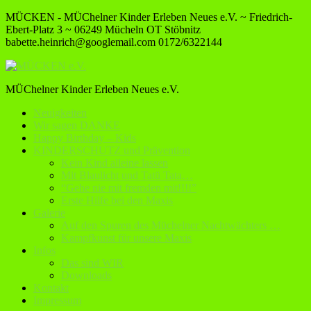
MÜCKEN - MÜChelner Kinder Erleben Neues e.V. ~ Friedrich-
Ebert-Platz 3 ~ 06249 Mücheln OT Stöbnitz
babette.heinrich@googlemail.com
0172/6322144
MÜChelner Kinder Erleben Neues e.V.
Neuigkeiten
Wir sagen DANKE
Happy Birthday – Kids
KINDERSCHUTZ und Prävention
Kein Kind alleine lassen
Mit Blaulicht und Tatü Tata…
“Gehe nie mit fremden mit!!!!”
Erste Hilfe bei den Maxis
Galerie
Auf den Spuren des Müchelner Nachtwächters …
Kampfkunst für unsere Maxis
Infos
Das sind WIR
Downloads
Kontakt
Impressum