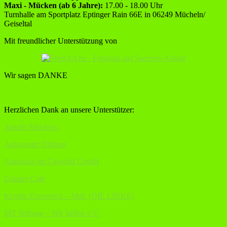
Maxi - Mücken (ab 6 Jahre):
17.00 - 18.00 Uhr
Turnhalle am Sportplatz Eptinger Rain 66E in 06249 Mücheln/
Geiseltal
Mit freundlicher Unterstützung von
Wir sagen DANKE
Herzlichen Dank an unsere Unterstützer:
Autofit Mücheln,
Autocenter Dübner,
Autohaus im Geiseltal GmbH
Eistaler Cafè
Kerstin Eisenreich – MdL (DIE LINKE)
MZ Stiftung – Wir helfen e.V.