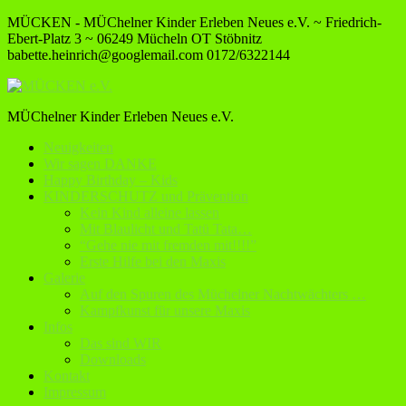
MÜCKEN - MÜChelner Kinder Erleben Neues e.V. ~ Friedrich-
Ebert-Platz 3 ~ 06249 Mücheln OT Stöbnitz
babette.heinrich@googlemail.com
0172/6322144
MÜChelner Kinder Erleben Neues e.V.
Neuigkeiten
Wir sagen DANKE
Happy Birthday – Kids
KINDERSCHUTZ und Prävention
Kein Kind alleine lassen
Mit Blaulicht und Tatü Tata…
“Gehe nie mit fremden mit!!!!”
Erste Hilfe bei den Maxis
Galerie
Auf den Spuren des Müchelner Nachtwächters …
Kampfkunst für unsere Maxis
Infos
Das sind WIR
Downloads
Kontakt
Impressum