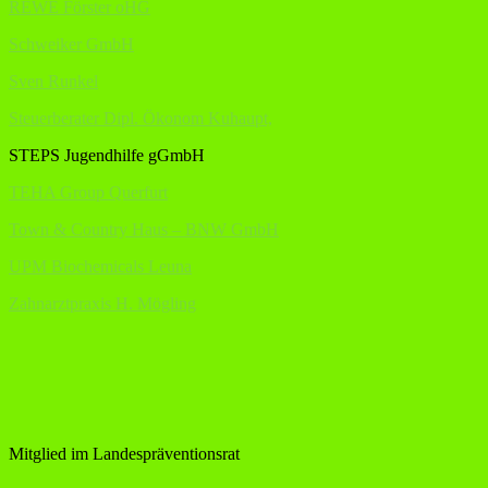
REWE Förster oHG
Schweiker GmbH
Sven Runkel
Steuerberater Dipl. Ökonom Kuhaupt,
STEPS Jugendhilfe gGmbH
TEHA Group Querfurt
Town & Country Haus – BNW GmbH
UPM Biochemicals Leuna
Zahnarztpraxis H. Mögling
Mitglied im Landespräventionsrat