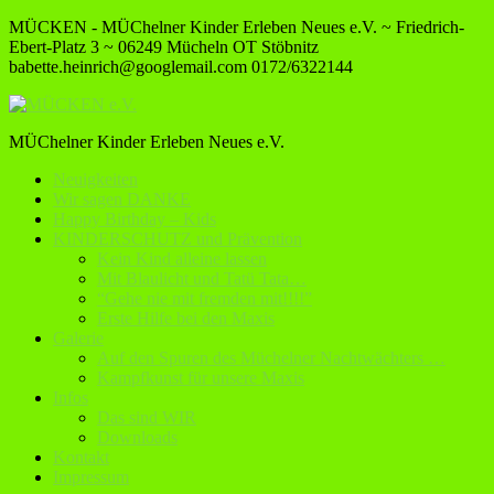
MÜCKEN - MÜChelner Kinder Erleben Neues e.V. ~ Friedrich-
Ebert-Platz 3 ~ 06249 Mücheln OT Stöbnitz
babette.heinrich@googlemail.com
0172/6322144
MÜChelner Kinder Erleben Neues e.V.
Neuigkeiten
Wir sagen DANKE
Happy Birthday – Kids
KINDERSCHUTZ und Prävention
Kein Kind alleine lassen
Mit Blaulicht und Tatü Tata…
“Gehe nie mit fremden mit!!!!”
Erste Hilfe bei den Maxis
Galerie
Auf den Spuren des Müchelner Nachtwächters …
Kampfkunst für unsere Maxis
Infos
Das sind WIR
Downloads
Kontakt
Impressum