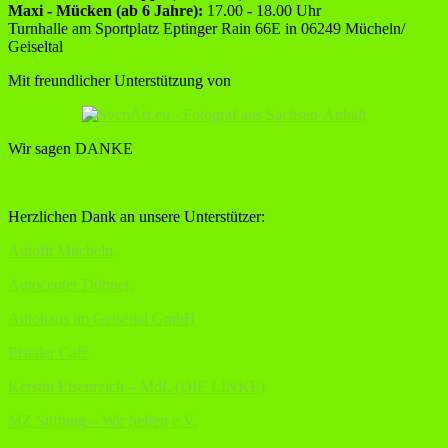
Maxi - Mücken (ab 6 Jahre):
17.00 - 18.00 Uhr
Turnhalle am Sportplatz Eptinger Rain 66E in 06249 Mücheln/
Geiseltal
Mit freundlicher Unterstützung von
Wir sagen DANKE
Herzlichen Dank an unsere Unterstützer:
Autofit Mücheln,
Autocenter Dübner,
Autohaus im Geiseltal GmbH
Eistaler Cafè
Kerstin Eisenreich – MdL (DIE LINKE)
MZ Stiftung – Wir helfen e.V.