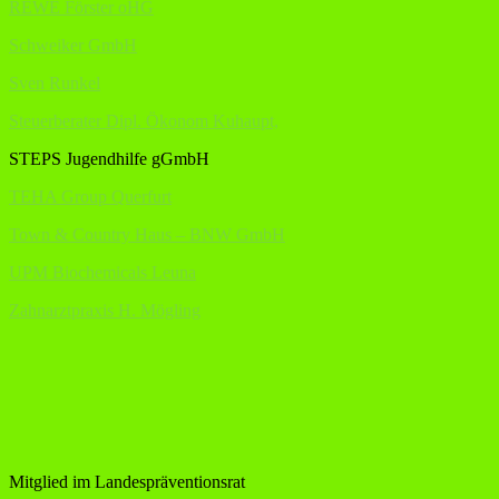
REWE Förster oHG
Schweiker GmbH
Sven Runkel
Steuerberater Dipl. Ökonom Kuhaupt,
STEPS Jugendhilfe gGmbH
TEHA Group Querfurt
Town & Country Haus – BNW GmbH
UPM Biochemicals Leuna
Zahnarztpraxis H. Mögling
Mitglied im Landespräventionsrat