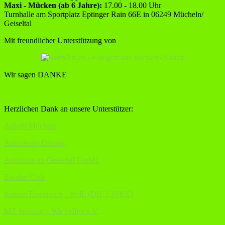
Maxi - Mücken (ab 6 Jahre):
17.00 - 18.00 Uhr
Turnhalle am Sportplatz Eptinger Rain 66E in 06249 Mücheln/
Geiseltal
Mit freundlicher Unterstützung von
Wir sagen DANKE
Herzlichen Dank an unsere Unterstützer:
Autofit Mücheln,
Autocenter Dübner,
Autohaus im Geiseltal GmbH
Eistaler Cafè
Kerstin Eisenreich – MdL (DIE LINKE)
MZ Stiftung – Wir helfen e.V.