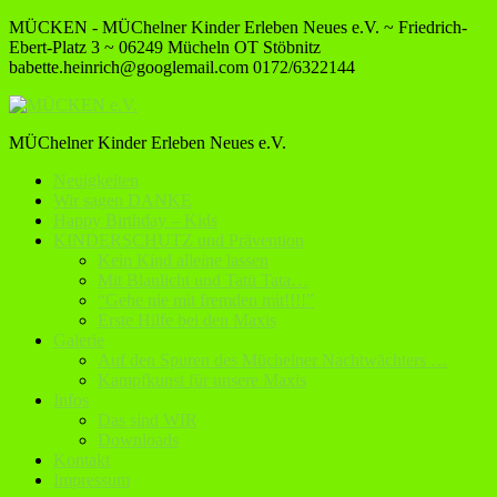
MÜCKEN - MÜChelner Kinder Erleben Neues e.V. ~ Friedrich-
Ebert-Platz 3 ~ 06249 Mücheln OT Stöbnitz
babette.heinrich@googlemail.com
0172/6322144
MÜChelner Kinder Erleben Neues e.V.
Neuigkeiten
Wir sagen DANKE
Happy Birthday – Kids
KINDERSCHUTZ und Prävention
Kein Kind alleine lassen
Mit Blaulicht und Tatü Tata…
“Gehe nie mit fremden mit!!!!”
Erste Hilfe bei den Maxis
Galerie
Auf den Spuren des Müchelner Nachtwächters …
Kampfkunst für unsere Maxis
Infos
Das sind WIR
Downloads
Kontakt
Impressum