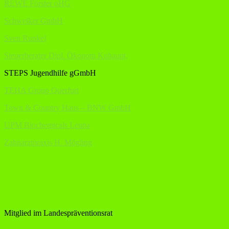
REWE Förster oHG
Schweiker GmbH
Sven Runkel
Steuerberater Dipl. Ökonom Kuhaupt,
STEPS Jugendhilfe gGmbH
TEHA Group Querfurt
Town & Country Haus – BNW GmbH
UPM Biochemicals Leuna
Zahnarztpraxis H. Mögling
Mitglied im Landespräventionsrat