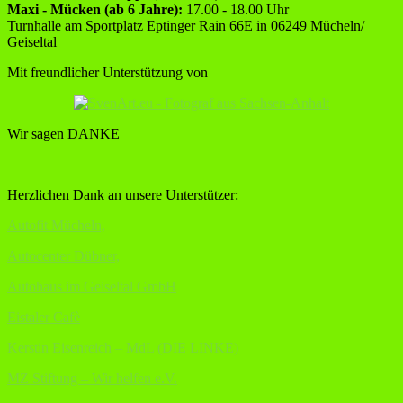
Maxi - Mücken (ab 6 Jahre):
17.00 - 18.00 Uhr
Turnhalle am Sportplatz Eptinger Rain 66E in 06249 Mücheln/
Geiseltal
Mit freundlicher Unterstützung von
Wir sagen DANKE
Herzlichen Dank an unsere Unterstützer:
Autofit Mücheln,
Autocenter Dübner,
Autohaus im Geiseltal GmbH
Eistaler Cafè
Kerstin Eisenreich – MdL (DIE LINKE)
MZ Stiftung – Wir helfen e.V.