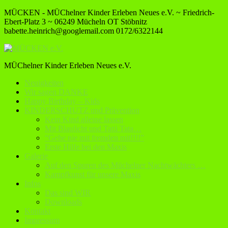
MÜCKEN - MÜChelner Kinder Erleben Neues e.V. ~ Friedrich-
Ebert-Platz 3 ~ 06249 Mücheln OT Stöbnitz
babette.heinrich@googlemail.com
0172/6322144
MÜChelner Kinder Erleben Neues e.V.
Neuigkeiten
Wir sagen DANKE
Happy Birthday – Kids
KINDERSCHUTZ und Prävention
Kein Kind alleine lassen
Mit Blaulicht und Tatü Tata…
“Gehe nie mit fremden mit!!!!”
Erste Hilfe bei den Maxis
Galerie
Auf den Spuren des Müchelner Nachtwächters …
Kampfkunst für unsere Maxis
Infos
Das sind WIR
Downloads
Kontakt
Impressum