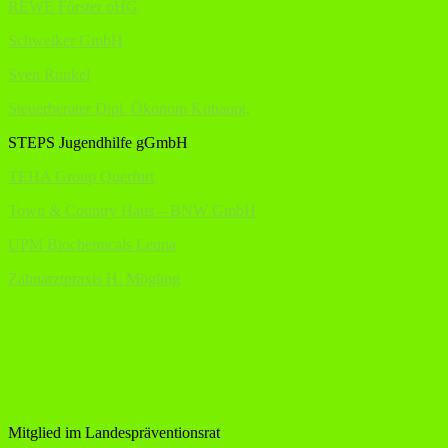
REWE Förster oHG
Schweiker GmbH
Sven Runkel
Steuerberater Dipl. Ökonom Kuhaupt,
STEPS Jugendhilfe gGmbH
TEHA Group Querfurt
Town & Country Haus – BNW GmbH
UPM Biochemicals Leuna
Zahnarztpraxis H. Mögling
Mitglied im Landespräventionsrat