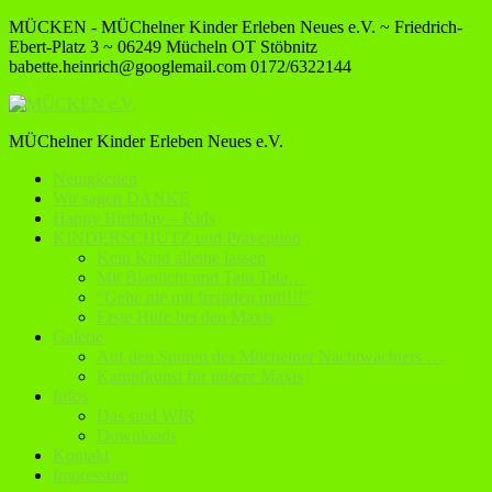
MÜCKEN - MÜChelner Kinder Erleben Neues e.V. ~ Friedrich-
Ebert-Platz 3 ~ 06249 Mücheln OT Stöbnitz
babette.heinrich@googlemail.com
0172/6322144
MÜChelner Kinder Erleben Neues e.V.
Neuigkeiten
Wir sagen DANKE
Happy Birthday – Kids
KINDERSCHUTZ und Prävention
Kein Kind alleine lassen
Mit Blaulicht und Tatü Tata…
“Gehe nie mit fremden mit!!!!”
Erste Hilfe bei den Maxis
Galerie
Auf den Spuren des Müchelner Nachtwächters …
Kampfkunst für unsere Maxis
Infos
Das sind WIR
Downloads
Kontakt
Impressum