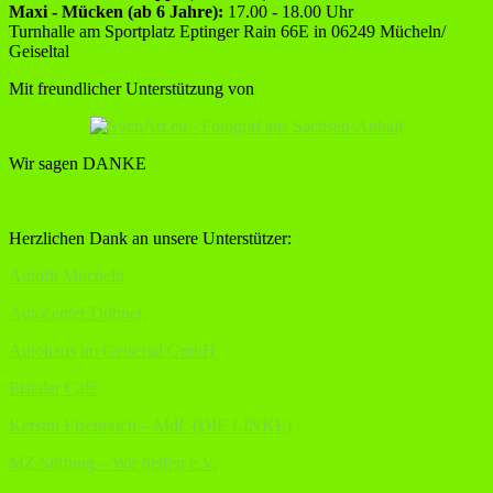
Maxi - Mücken (ab 6 Jahre):
17.00 - 18.00 Uhr
Turnhalle am Sportplatz Eptinger Rain 66E in 06249 Mücheln/
Geiseltal
Mit freundlicher Unterstützung von
Wir sagen DANKE
Herzlichen Dank an unsere Unterstützer:
Autofit Mücheln,
Autocenter Dübner,
Autohaus im Geiseltal GmbH
Eistaler Cafè
Kerstin Eisenreich – MdL (DIE LINKE)
MZ Stiftung – Wir helfen e.V.