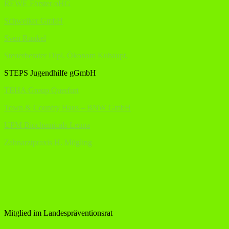
REWE Förster oHG
Schweiker GmbH
Sven Runkel
Steuerberater Dipl. Ökonom Kuhaupt,
STEPS Jugendhilfe gGmbH
TEHA Group Querfurt
Town & Country Haus – BNW GmbH
UPM Biochemicals Leuna
Zahnarztpraxis H. Mögling
Mitglied im Landespräventionsrat