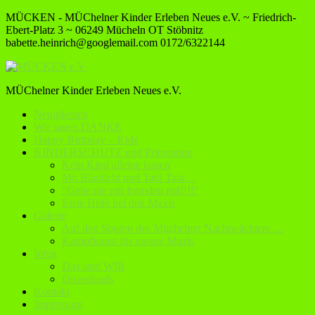
MÜCKEN - MÜChelner Kinder Erleben Neues e.V. ~ Friedrich-
Ebert-Platz 3 ~ 06249 Mücheln OT Stöbnitz
babette.heinrich@googlemail.com
0172/6322144
MÜChelner Kinder Erleben Neues e.V.
Neuigkeiten
Wir sagen DANKE
Happy Birthday – Kids
KINDERSCHUTZ und Prävention
Kein Kind alleine lassen
Mit Blaulicht und Tatü Tata…
“Gehe nie mit fremden mit!!!!”
Erste Hilfe bei den Maxis
Galerie
Auf den Spuren des Müchelner Nachtwächters …
Kampfkunst für unsere Maxis
Infos
Das sind WIR
Downloads
Kontakt
Impressum