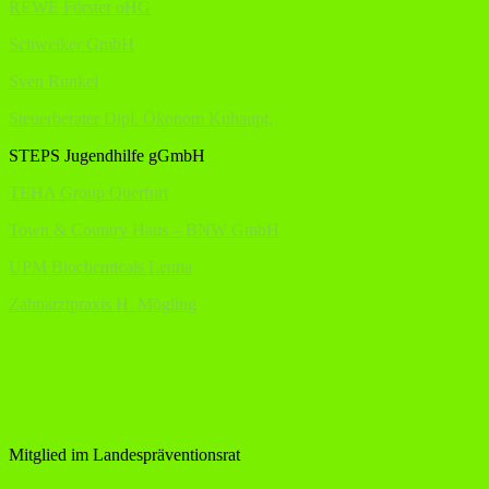
REWE Förster oHG
Schweiker GmbH
Sven Runkel
Steuerberater Dipl. Ökonom Kuhaupt,
STEPS Jugendhilfe gGmbH
TEHA Group Querfurt
Town & Country Haus – BNW GmbH
UPM Biochemicals Leuna
Zahnarztpraxis H. Mögling
Mitglied im Landespräventionsrat