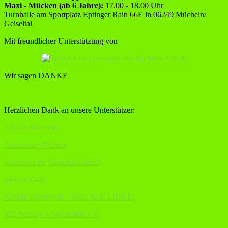
Maxi - Mücken (ab 6 Jahre):
17.00 - 18.00 Uhr
Turnhalle am Sportplatz Eptinger Rain 66E in 06249 Mücheln/
Geiseltal
Mit freundlicher Unterstützung von
Wir sagen DANKE
Herzlichen Dank an unsere Unterstützer:
Autofit Mücheln,
Autocenter Dübner,
Autohaus im Geiseltal GmbH
Eistaler Cafè
Kerstin Eisenreich – MdL (DIE LINKE)
MZ Stiftung – Wir helfen e.V.