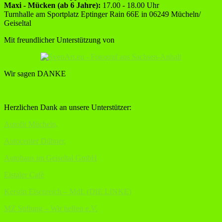
Maxi - Mücken (ab 6 Jahre):
17.00 - 18.00 Uhr
Turnhalle am Sportplatz Eptinger Rain 66E in 06249 Mücheln/
Geiseltal
Mit freundlicher Unterstützung von
Wir sagen DANKE
Herzlichen Dank an unsere Unterstützer:
Autofit Mücheln,
Autocenter Dübner,
Autohaus im Geiseltal GmbH
Eistaler Cafè
Kerstin Eisenreich – MdL (DIE LINKE)
MZ Stiftung – Wir helfen e.V.