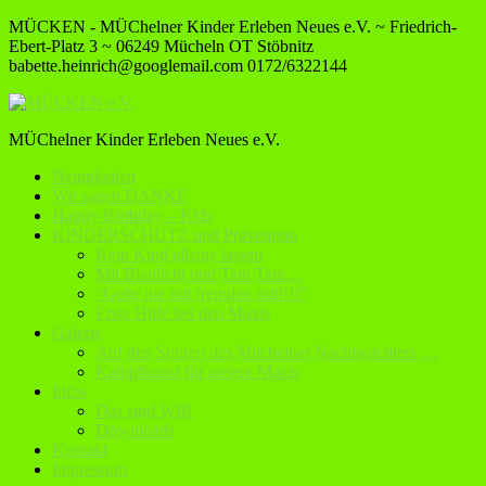
MÜCKEN - MÜChelner Kinder Erleben Neues e.V. ~ Friedrich-
Ebert-Platz 3 ~ 06249 Mücheln OT Stöbnitz
babette.heinrich@googlemail.com
0172/6322144
MÜChelner Kinder Erleben Neues e.V.
Neuigkeiten
Wir sagen DANKE
Happy Birthday – Kids
KINDERSCHUTZ und Prävention
Kein Kind alleine lassen
Mit Blaulicht und Tatü Tata…
“Gehe nie mit fremden mit!!!!”
Erste Hilfe bei den Maxis
Galerie
Auf den Spuren des Müchelner Nachtwächters …
Kampfkunst für unsere Maxis
Infos
Das sind WIR
Downloads
Kontakt
Impressum