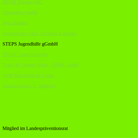
REWE Förster oHG
Schweiker GmbH
Sven Runkel
Steuerberater Dipl. Ökonom Kuhaupt,
STEPS Jugendhilfe gGmbH
TEHA Group Querfurt
Town & Country Haus – BNW GmbH
UPM Biochemicals Leuna
Zahnarztpraxis H. Mögling
Mitglied im Landespräventionsrat