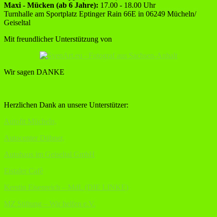
Maxi - Mücken (ab 6 Jahre):
17.00 - 18.00 Uhr
Turnhalle am Sportplatz Eptinger Rain 66E in 06249 Mücheln/
Geiseltal
Mit freundlicher Unterstützung von
Wir sagen DANKE
Herzlichen Dank an unsere Unterstützer:
Autofit Mücheln,
Autocenter Dübner,
Autohaus im Geiseltal GmbH
Eistaler Cafè
Kerstin Eisenreich – MdL (DIE LINKE)
MZ Stiftung – Wir helfen e.V.