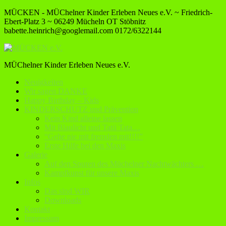
MÜCKEN - MÜChelner Kinder Erleben Neues e.V. ~ Friedrich-
Ebert-Platz 3 ~ 06249 Mücheln OT Stöbnitz
babette.heinrich@googlemail.com
0172/6322144
MÜChelner Kinder Erleben Neues e.V.
Neuigkeiten
Wir sagen DANKE
Happy Birthday – Kids
KINDERSCHUTZ und Prävention
Kein Kind alleine lassen
Mit Blaulicht und Tatü Tata…
“Gehe nie mit fremden mit!!!!”
Erste Hilfe bei den Maxis
Galerie
Auf den Spuren des Müchelner Nachtwächters …
Kampfkunst für unsere Maxis
Infos
Das sind WIR
Downloads
Kontakt
Impressum