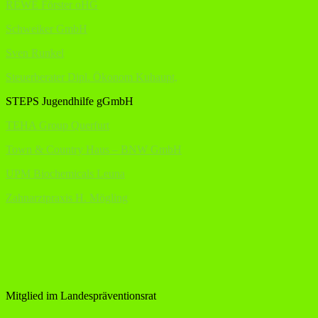
REWE Förster oHG
Schweiker GmbH
Sven Runkel
Steuerberater Dipl. Ökonom Kuhaupt,
STEPS Jugendhilfe gGmbH
TEHA Group Querfurt
Town & Country Haus – BNW GmbH
UPM Biochemicals Leuna
Zahnarztpraxis H. Mögling
Mitglied im Landespräventionsrat