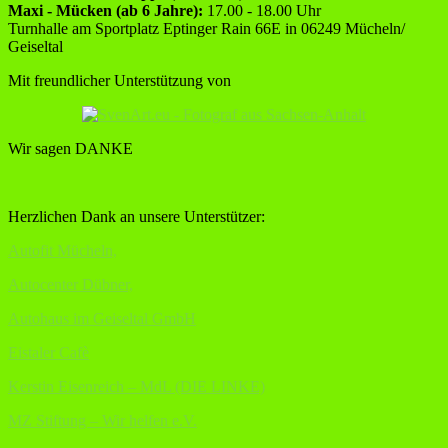
Maxi - Mücken (ab 6 Jahre):
17.00 - 18.00 Uhr
Turnhalle am Sportplatz Eptinger Rain 66E in 06249 Mücheln/
Geiseltal
Mit freundlicher Unterstützung von
Wir sagen DANKE
Herzlichen Dank an unsere Unterstützer:
Autofit Mücheln,
Autocenter Dübner,
Autohaus im Geiseltal GmbH
Eistaler Cafè
Kerstin Eisenreich – MdL (DIE LINKE)
MZ Stiftung – Wir helfen e.V.