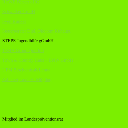
REWE Förster oHG
Schweiker GmbH
Sven Runkel
Steuerberater Dipl. Ökonom Kuhaupt,
STEPS Jugendhilfe gGmbH
TEHA Group Querfurt
Town & Country Haus – BNW GmbH
UPM Biochemicals Leuna
Zahnarztpraxis H. Mögling
Mitglied im Landespräventionsrat