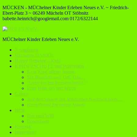
MÜCKEN - MÜChelner Kinder Erleben Neues e.V. ~ Friedrich-
Ebert-Platz 3 ~ 06249 Mücheln OT Stöbnitz
babette.heinrich@googlemail.com
0172/6322144
MÜChelner Kinder Erleben Neues e.V.
Neuigkeiten
Wir sagen DANKE
Happy Birthday – Kids
KINDERSCHUTZ und Prävention
Kein Kind alleine lassen
Mit Blaulicht und Tatü Tata…
“Gehe nie mit fremden mit!!!!”
Erste Hilfe bei den Maxis
Galerie
Auf den Spuren des Müchelner Nachtwächters …
Kampfkunst für unsere Maxis
Infos
Das sind WIR
Downloads
Kontakt
Impressum