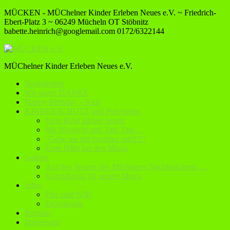
MÜCKEN - MÜChelner Kinder Erleben Neues e.V. ~ Friedrich-
Ebert-Platz 3 ~ 06249 Mücheln OT Stöbnitz
babette.heinrich@googlemail.com
0172/6322144
MÜChelner Kinder Erleben Neues e.V.
Neuigkeiten
Wir sagen DANKE
Happy Birthday – Kids
KINDERSCHUTZ und Prävention
Kein Kind alleine lassen
Mit Blaulicht und Tatü Tata…
“Gehe nie mit fremden mit!!!!”
Erste Hilfe bei den Maxis
Galerie
Auf den Spuren des Müchelner Nachtwächters …
Kampfkunst für unsere Maxis
Infos
Das sind WIR
Downloads
Kontakt
Impressum