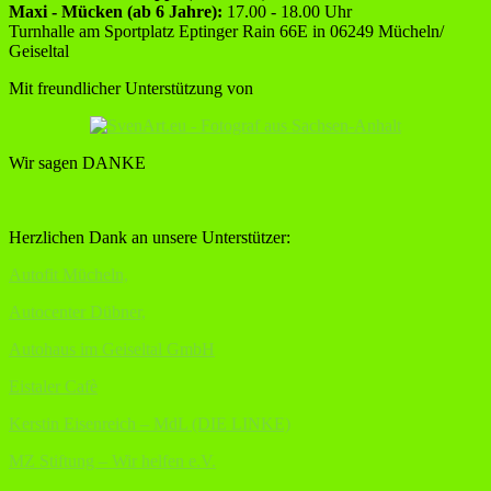
Maxi - Mücken (ab 6 Jahre):
17.00 - 18.00 Uhr
Turnhalle am Sportplatz Eptinger Rain 66E in 06249 Mücheln/
Geiseltal
Mit freundlicher Unterstützung von
Wir sagen DANKE
Herzlichen Dank an unsere Unterstützer:
Autofit Mücheln,
Autocenter Dübner,
Autohaus im Geiseltal GmbH
Eistaler Cafè
Kerstin Eisenreich – MdL (DIE LINKE)
MZ Stiftung – Wir helfen e.V.