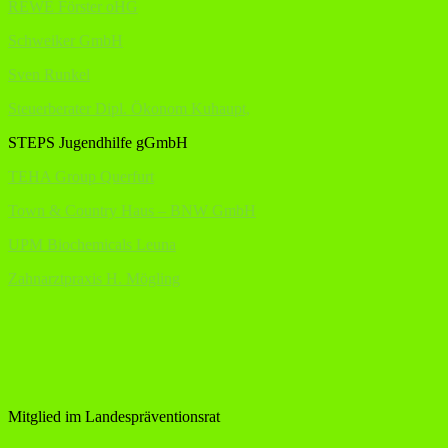
REWE Förster oHG
Schweiker GmbH
Sven Runkel
Steuerberater Dipl. Ökonom Kuhaupt,
STEPS Jugendhilfe gGmbH
TEHA Group Querfurt
Town & Country Haus – BNW GmbH
UPM Biochemicals Leuna
Zahnarztpraxis H. Mögling
Mitglied im Landespräventionsrat