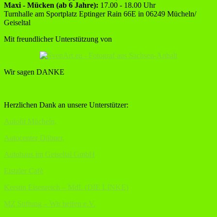
Maxi - Mücken (ab 6 Jahre):
17.00 - 18.00 Uhr
Turnhalle am Sportplatz Eptinger Rain 66E in 06249 Mücheln/
Geiseltal
Mit freundlicher Unterstützung von
Wir sagen DANKE
Herzlichen Dank an unsere Unterstützer:
Autofit Mücheln,
Autocenter Dübner,
Autohaus im Geiseltal GmbH
Eistaler Cafè
Kerstin Eisenreich – MdL (DIE LINKE)
MZ Stiftung – Wir helfen e.V.