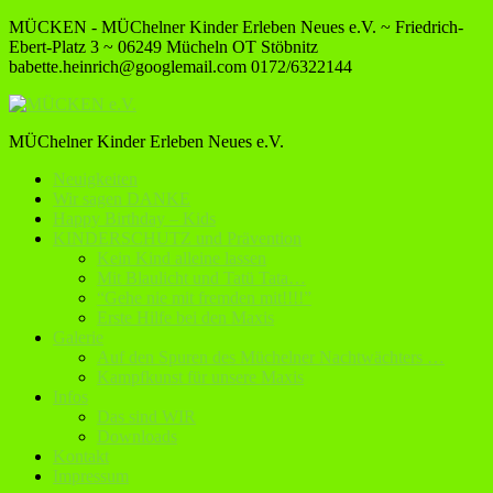
MÜCKEN - MÜChelner Kinder Erleben Neues e.V. ~ Friedrich-
Ebert-Platz 3 ~ 06249 Mücheln OT Stöbnitz
babette.heinrich@googlemail.com
0172/6322144
MÜChelner Kinder Erleben Neues e.V.
Neuigkeiten
Wir sagen DANKE
Happy Birthday – Kids
KINDERSCHUTZ und Prävention
Kein Kind alleine lassen
Mit Blaulicht und Tatü Tata…
“Gehe nie mit fremden mit!!!!”
Erste Hilfe bei den Maxis
Galerie
Auf den Spuren des Müchelner Nachtwächters …
Kampfkunst für unsere Maxis
Infos
Das sind WIR
Downloads
Kontakt
Impressum