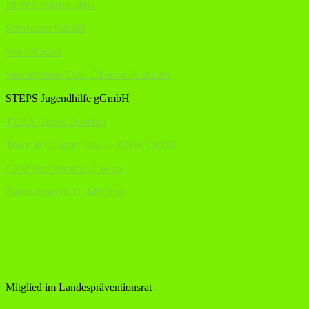
REWE Förster oHG
Schweiker GmbH
Sven Runkel
Steuerberater Dipl. Ökonom Kuhaupt,
STEPS Jugendhilfe gGmbH
TEHA Group Querfurt
Town & Country Haus – BNW GmbH
UPM Biochemicals Leuna
Zahnarztpraxis H. Mögling
Mitglied im Landespräventionsrat