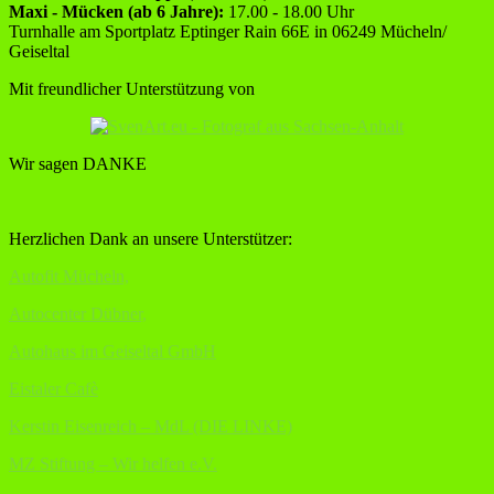
Maxi - Mücken (ab 6 Jahre):
17.00 - 18.00 Uhr
Turnhalle am Sportplatz Eptinger Rain 66E in 06249 Mücheln/
Geiseltal
Mit freundlicher Unterstützung von
Wir sagen DANKE
Herzlichen Dank an unsere Unterstützer:
Autofit Mücheln,
Autocenter Dübner,
Autohaus im Geiseltal GmbH
Eistaler Cafè
Kerstin Eisenreich – MdL (DIE LINKE)
MZ Stiftung – Wir helfen e.V.