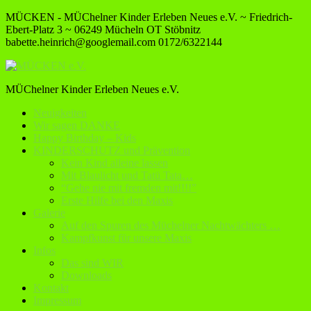
MÜCKEN - MÜChelner Kinder Erleben Neues e.V. ~ Friedrich-
Ebert-Platz 3 ~ 06249 Mücheln OT Stöbnitz
babette.heinrich@googlemail.com
0172/6322144
MÜChelner Kinder Erleben Neues e.V.
Neuigkeiten
Wir sagen DANKE
Happy Birthday – Kids
KINDERSCHUTZ und Prävention
Kein Kind alleine lassen
Mit Blaulicht und Tatü Tata…
“Gehe nie mit fremden mit!!!!”
Erste Hilfe bei den Maxis
Galerie
Auf den Spuren des Müchelner Nachtwächters …
Kampfkunst für unsere Maxis
Infos
Das sind WIR
Downloads
Kontakt
Impressum