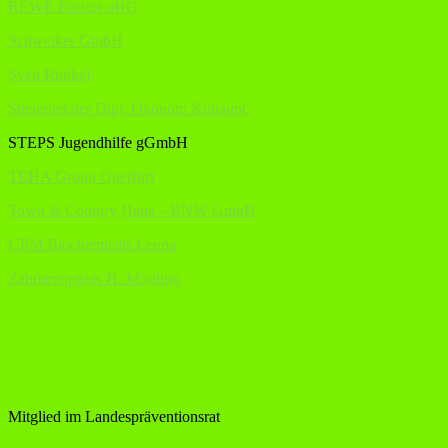
REWE Förster oHG
Schweiker GmbH
Sven Runkel
Steuerberater Dipl. Ökonom Kuhaupt,
STEPS Jugendhilfe gGmbH
TEHA Group Querfurt
Town & Country Haus – BNW GmbH
UPM Biochemicals Leuna
Zahnarztpraxis H. Mögling
Mitglied im Landespräventionsrat