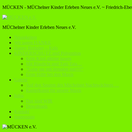
MÜCKEN - MÜChelner Kinder Erleben Neues e.V. ~ Friedrich-Ebert
MÜChelner Kinder Erleben Neues e.V.
Neuigkeiten
Wir sagen DANKE
Happy Birthday – Kids
KINDERSCHUTZ und Prävention
Kein Kind alleine lassen
Mit Blaulicht und Tatü Tata…
“Gehe nie mit fremden mit!!!!”
Erste Hilfe bei den Maxis
Galerie
Auf den Spuren des Müchelner Nachtwächters …
Kampfkunst für unsere Maxis
Infos
Das sind WIR
Downloads
Kontakt
Impressum