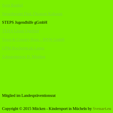
Sven Runkel
Steuerberater Dipl. Ökonom Kuhaupt,
STEPS Jugendhilfe gGmbH
TEHA Group Querfurt
Town & Country Haus – BNW GmbH
UPM Biochemicals Leuna
Zahnarztpraxis H. Mögling
Mitglied im Landespräventionsrat
Copyright © 2015 Mücken - Kindersport in Mücheln by
Svenart.eu