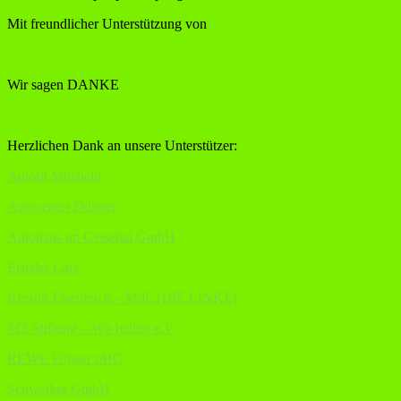
Mit freundlicher Unterstützung von
Wir sagen DANKE
Herzlichen Dank an unsere Unterstützer:
Autofit Mücheln,
Autocenter Dübner,
Autohaus im Geiseltal GmbH
Eistaler Cafè
Kerstin Eisenreich – MdL (DIE LINKE)
MZ Stiftung – Wir helfen e.V.
REWE Förster oHG
Schweiker GmbH