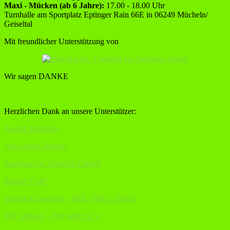
Maxi - Mücken (ab 6 Jahre):
17.00 - 18.00 Uhr
Turnhalle am Sportplatz Eptinger Rain 66E in 06249 Mücheln/
Geiseltal
Mit freundlicher Unterstützung von
Wir sagen DANKE
Herzlichen Dank an unsere Unterstützer:
Autofit Mücheln,
Autocenter Dübner,
Autohaus im Geiseltal GmbH
Eistaler Cafè
Kerstin Eisenreich – MdL (DIE LINKE)
MZ Stiftung – Wir helfen e.V.