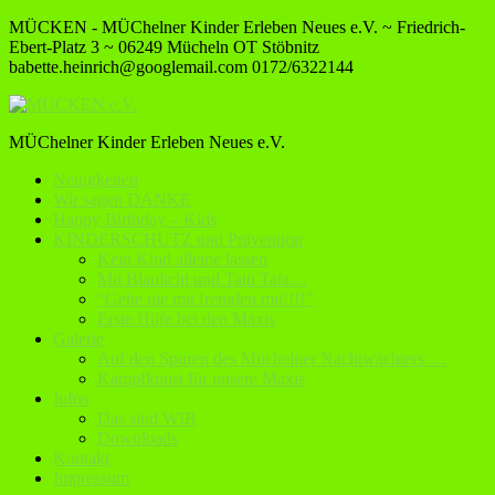
MÜCKEN - MÜChelner Kinder Erleben Neues e.V. ~ Friedrich-
Ebert-Platz 3 ~ 06249 Mücheln OT Stöbnitz
babette.heinrich@googlemail.com
0172/6322144
MÜChelner Kinder Erleben Neues e.V.
Neuigkeiten
Wir sagen DANKE
Happy Birthday – Kids
KINDERSCHUTZ und Prävention
Kein Kind alleine lassen
Mit Blaulicht und Tatü Tata…
“Gehe nie mit fremden mit!!!!”
Erste Hilfe bei den Maxis
Galerie
Auf den Spuren des Müchelner Nachtwächters …
Kampfkunst für unsere Maxis
Infos
Das sind WIR
Downloads
Kontakt
Impressum