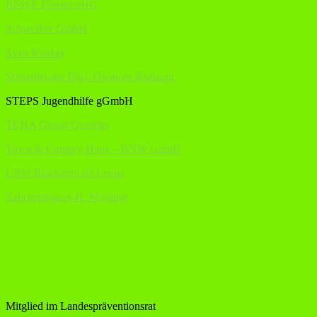
REWE Förster oHG
Schweiker GmbH
Sven Runkel
Steuerberater Dipl. Ökonom Kuhaupt,
STEPS Jugendhilfe gGmbH
TEHA Group Querfurt
Town & Country Haus – BNW GmbH
UPM Biochemicals Leuna
Zahnarztpraxis H. Mögling
Mitglied im Landespräventionsrat