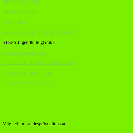
REWE Förster oHG
Schweiker GmbH
Sven Runkel
Steuerberater Dipl. Ökonom Kuhaupt,
STEPS Jugendhilfe gGmbH
TEHA Group Querfurt
Town & Country Haus – BNW GmbH
UPM Biochemicals Leuna
Zahnarztpraxis H. Mögling
Mitglied im Landespräventionsrat