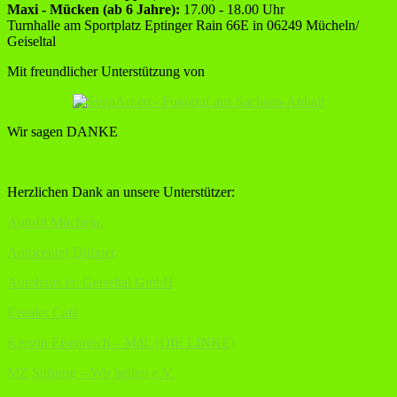
Maxi - Mücken (ab 6 Jahre):
17.00 - 18.00 Uhr
Turnhalle am Sportplatz Eptinger Rain 66E in 06249 Mücheln/
Geiseltal
Mit freundlicher Unterstützung von
Wir sagen DANKE
Herzlichen Dank an unsere Unterstützer:
Autofit Mücheln,
Autocenter Dübner,
Autohaus im Geiseltal GmbH
Eistaler Cafè
Kerstin Eisenreich – MdL (DIE LINKE)
MZ Stiftung – Wir helfen e.V.