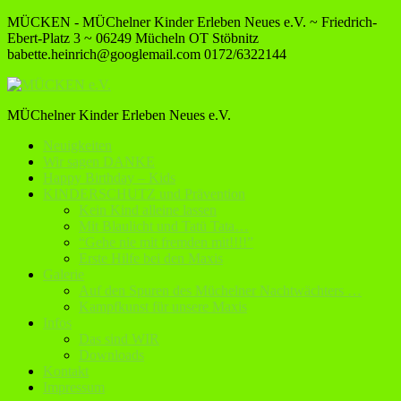
MÜCKEN - MÜChelner Kinder Erleben Neues e.V. ~ Friedrich-
Ebert-Platz 3 ~ 06249 Mücheln OT Stöbnitz
babette.heinrich@googlemail.com
0172/6322144
MÜChelner Kinder Erleben Neues e.V.
Neuigkeiten
Wir sagen DANKE
Happy Birthday – Kids
KINDERSCHUTZ und Prävention
Kein Kind alleine lassen
Mit Blaulicht und Tatü Tata…
“Gehe nie mit fremden mit!!!!”
Erste Hilfe bei den Maxis
Galerie
Auf den Spuren des Müchelner Nachtwächters …
Kampfkunst für unsere Maxis
Infos
Das sind WIR
Downloads
Kontakt
Impressum