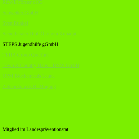
REWE Förster oHG
Schweiker GmbH
Sven Runkel
Steuerberater Dipl. Ökonom Kuhaupt,
STEPS Jugendhilfe gGmbH
TEHA Group Querfurt
Town & Country Haus – BNW GmbH
UPM Biochemicals Leuna
Zahnarztpraxis H. Mögling
Mitglied im Landespräventionsrat