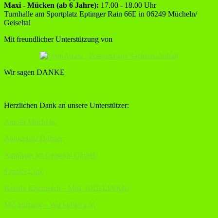
Maxi - Mücken (ab 6 Jahre):
17.00 - 18.00 Uhr
Turnhalle am Sportplatz Eptinger Rain 66E in 06249 Mücheln/
Geiseltal
Mit freundlicher Unterstützung von
Wir sagen DANKE
Herzlichen Dank an unsere Unterstützer:
Autofit Mücheln,
Autocenter Dübner,
Autohaus im Geiseltal GmbH
Eistaler Cafè
Kerstin Eisenreich – MdL (DIE LINKE)
MZ Stiftung – Wir helfen e.V.