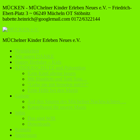
MÜCKEN - MÜChelner Kinder Erleben Neues e.V. ~ Friedrich-
Ebert-Platz 3 ~ 06249 Mücheln OT Stöbnitz
babette.heinrich@googlemail.com
0172/6322144
MÜChelner Kinder Erleben Neues e.V.
Neuigkeiten
Wir sagen DANKE
Happy Birthday – Kids
KINDERSCHUTZ und Prävention
Kein Kind alleine lassen
Mit Blaulicht und Tatü Tata…
“Gehe nie mit fremden mit!!!!”
Erste Hilfe bei den Maxis
Galerie
Auf den Spuren des Müchelner Nachtwächters …
Kampfkunst für unsere Maxis
Infos
Das sind WIR
Downloads
Kontakt
Impressum