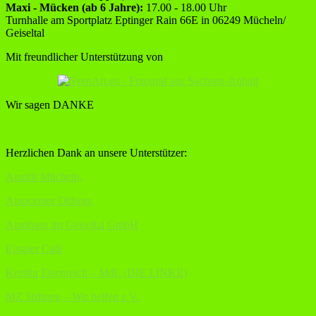
Maxi - Mücken (ab 6 Jahre):
17.00 - 18.00 Uhr
Turnhalle am Sportplatz Eptinger Rain 66E in 06249 Mücheln/
Geiseltal
Mit freundlicher Unterstützung von
Wir sagen DANKE
Herzlichen Dank an unsere Unterstützer:
Autofit Mücheln,
Autocenter Dübner,
Autohaus im Geiseltal GmbH
Eistaler Cafè
Kerstin Eisenreich – MdL (DIE LINKE)
MZ Stiftung – Wir helfen e.V.