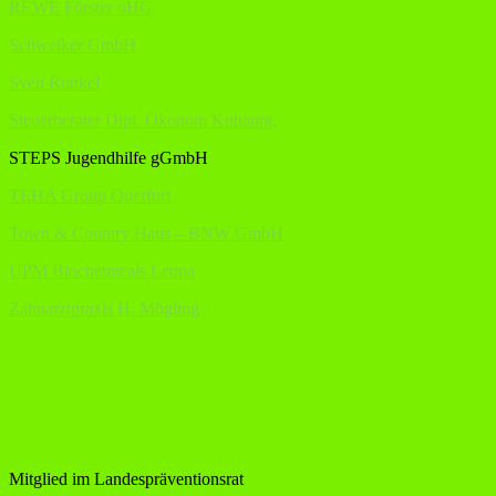
REWE Förster oHG
Schweiker GmbH
Sven Runkel
Steuerberater Dipl. Ökonom Kuhaupt,
STEPS Jugendhilfe gGmbH
TEHA Group Querfurt
Town & Country Haus – BNW GmbH
UPM Biochemicals Leuna
Zahnarztpraxis H. Mögling
Mitglied im Landespräventionsrat