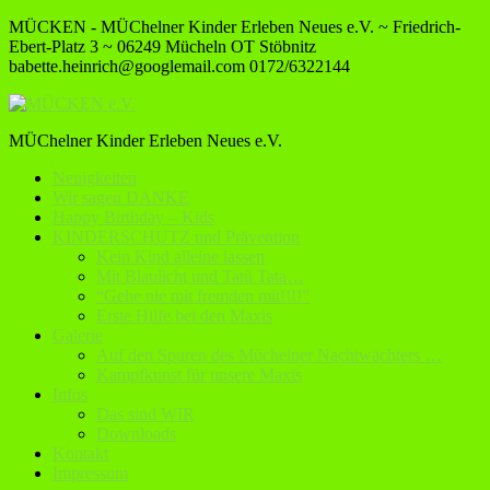
MÜCKEN - MÜChelner Kinder Erleben Neues e.V. ~ Friedrich-
Ebert-Platz 3 ~ 06249 Mücheln OT Stöbnitz
babette.heinrich@googlemail.com
0172/6322144
MÜChelner Kinder Erleben Neues e.V.
Neuigkeiten
Wir sagen DANKE
Happy Birthday – Kids
KINDERSCHUTZ und Prävention
Kein Kind alleine lassen
Mit Blaulicht und Tatü Tata…
“Gehe nie mit fremden mit!!!!”
Erste Hilfe bei den Maxis
Galerie
Auf den Spuren des Müchelner Nachtwächters …
Kampfkunst für unsere Maxis
Infos
Das sind WIR
Downloads
Kontakt
Impressum