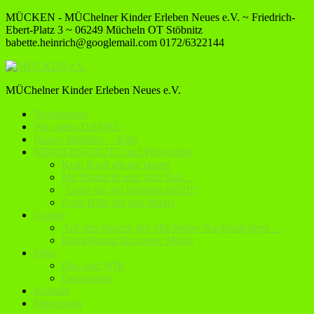
MÜCKEN - MÜChelner Kinder Erleben Neues e.V. ~ Friedrich-
Ebert-Platz 3 ~ 06249 Mücheln OT Stöbnitz
babette.heinrich@googlemail.com
0172/6322144
MÜChelner Kinder Erleben Neues e.V.
Neuigkeiten
Wir sagen DANKE
Happy Birthday – Kids
KINDERSCHUTZ und Prävention
Kein Kind alleine lassen
Mit Blaulicht und Tatü Tata…
“Gehe nie mit fremden mit!!!!”
Erste Hilfe bei den Maxis
Galerie
Auf den Spuren des Müchelner Nachtwächters …
Kampfkunst für unsere Maxis
Infos
Das sind WIR
Downloads
Kontakt
Impressum