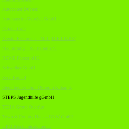
Autocenter Dübner,
Autohaus im Geiseltal GmbH
Eistaler Cafè
Kerstin Eisenreich – MdL (DIE LINKE)
MZ Stiftung – Wir helfen e.V.
REWE Förster oHG
Schweiker GmbH
Sven Runkel
Steuerberater Dipl. Ökonom Kuhaupt,
STEPS Jugendhilfe gGmbH
TEHA Group Querfurt
Town & Country Haus – BNW GmbH
UPM Biochemicals Leuna