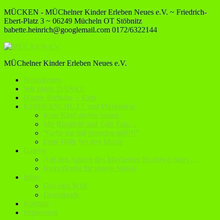
MÜCKEN - MÜChelner Kinder Erleben Neues e.V. ~ Friedrich-
Ebert-Platz 3 ~ 06249 Mücheln OT Stöbnitz
babette.heinrich@googlemail.com
0172/6322144
MÜChelner Kinder Erleben Neues e.V.
Neuigkeiten
Wir sagen DANKE
Happy Birthday – Kids
KINDERSCHUTZ und Prävention
Kein Kind alleine lassen
Mit Blaulicht und Tatü Tata…
“Gehe nie mit fremden mit!!!!”
Erste Hilfe bei den Maxis
Galerie
Auf den Spuren des Müchelner Nachtwächters …
Kampfkunst für unsere Maxis
Infos
Das sind WIR
Downloads
Kontakt
Impressum