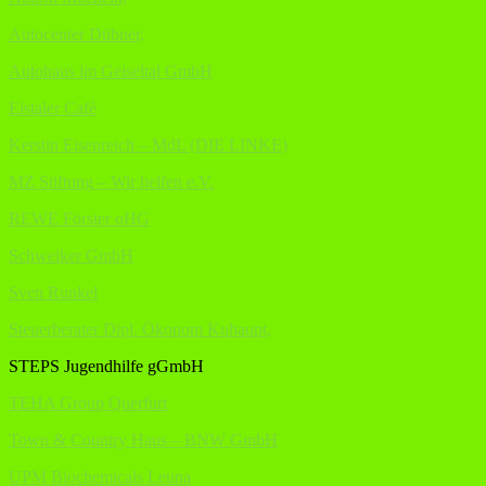
Autocenter Dübner,
Autohaus im Geiseltal GmbH
Eistaler Cafè
Kerstin Eisenreich – MdL (DIE LINKE)
MZ Stiftung – Wir helfen e.V.
REWE Förster oHG
Schweiker GmbH
Sven Runkel
Steuerberater Dipl. Ökonom Kuhaupt,
STEPS Jugendhilfe gGmbH
TEHA Group Querfurt
Town & Country Haus – BNW GmbH
UPM Biochemicals Leuna