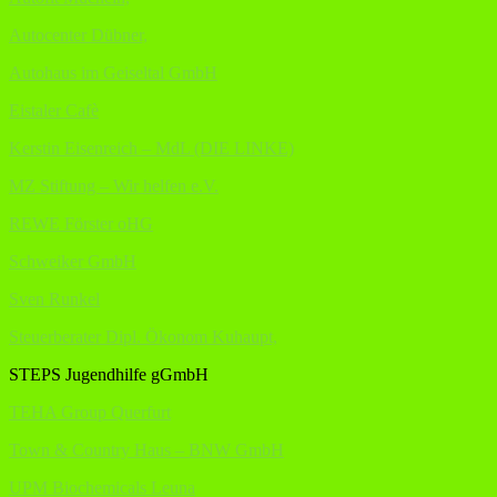
Autocenter Dübner,
Autohaus im Geiseltal GmbH
Eistaler Cafè
Kerstin Eisenreich – MdL (DIE LINKE)
MZ Stiftung – Wir helfen e.V.
REWE Förster oHG
Schweiker GmbH
Sven Runkel
Steuerberater Dipl. Ökonom Kuhaupt,
STEPS Jugendhilfe gGmbH
TEHA Group Querfurt
Town & Country Haus – BNW GmbH
UPM Biochemicals Leuna