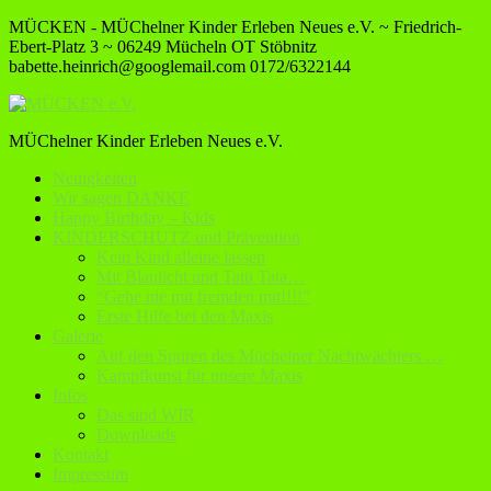
MÜCKEN - MÜChelner Kinder Erleben Neues e.V. ~ Friedrich-
Ebert-Platz 3 ~ 06249 Mücheln OT Stöbnitz
babette.heinrich@googlemail.com
0172/6322144
MÜChelner Kinder Erleben Neues e.V.
Neuigkeiten
Wir sagen DANKE
Happy Birthday – Kids
KINDERSCHUTZ und Prävention
Kein Kind alleine lassen
Mit Blaulicht und Tatü Tata…
“Gehe nie mit fremden mit!!!!”
Erste Hilfe bei den Maxis
Galerie
Auf den Spuren des Müchelner Nachtwächters …
Kampfkunst für unsere Maxis
Infos
Das sind WIR
Downloads
Kontakt
Impressum