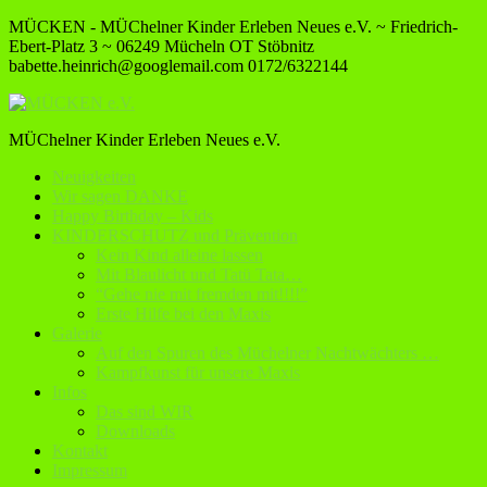
MÜCKEN - MÜChelner Kinder Erleben Neues e.V. ~ Friedrich-
Ebert-Platz 3 ~ 06249 Mücheln OT Stöbnitz
babette.heinrich@googlemail.com
0172/6322144
MÜChelner Kinder Erleben Neues e.V.
Neuigkeiten
Wir sagen DANKE
Happy Birthday – Kids
KINDERSCHUTZ und Prävention
Kein Kind alleine lassen
Mit Blaulicht und Tatü Tata…
“Gehe nie mit fremden mit!!!!”
Erste Hilfe bei den Maxis
Galerie
Auf den Spuren des Müchelner Nachtwächters …
Kampfkunst für unsere Maxis
Infos
Das sind WIR
Downloads
Kontakt
Impressum