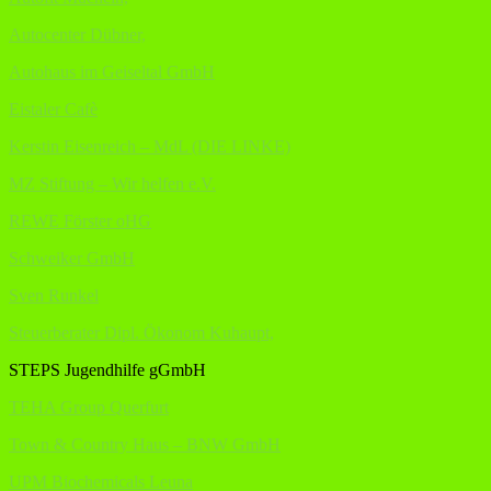
Autocenter Dübner,
Autohaus im Geiseltal GmbH
Eistaler Cafè
Kerstin Eisenreich – MdL (DIE LINKE)
MZ Stiftung – Wir helfen e.V.
REWE Förster oHG
Schweiker GmbH
Sven Runkel
Steuerberater Dipl. Ökonom Kuhaupt,
STEPS Jugendhilfe gGmbH
TEHA Group Querfurt
Town & Country Haus – BNW GmbH
UPM Biochemicals Leuna