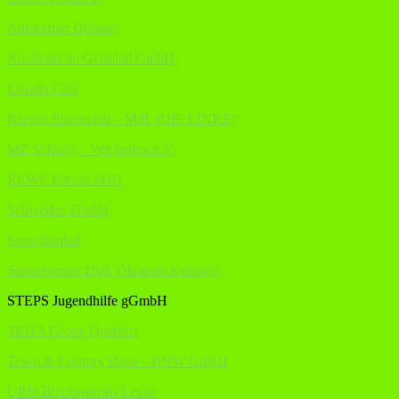
Autocenter Dübner,
Autohaus im Geiseltal GmbH
Eistaler Cafè
Kerstin Eisenreich – MdL (DIE LINKE)
MZ Stiftung – Wir helfen e.V.
REWE Förster oHG
Schweiker GmbH
Sven Runkel
Steuerberater Dipl. Ökonom Kuhaupt,
STEPS Jugendhilfe gGmbH
TEHA Group Querfurt
Town & Country Haus – BNW GmbH
UPM Biochemicals Leuna