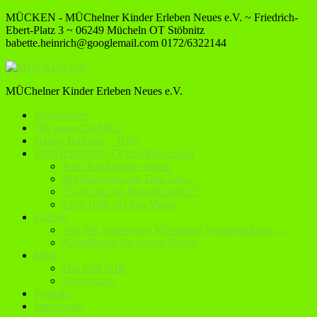
MÜCKEN - MÜChelner Kinder Erleben Neues e.V. ~ Friedrich-
Ebert-Platz 3 ~ 06249 Mücheln OT Stöbnitz
babette.heinrich@googlemail.com
0172/6322144
MÜChelner Kinder Erleben Neues e.V.
Neuigkeiten
Wir sagen DANKE
Happy Birthday – Kids
KINDERSCHUTZ und Prävention
Kein Kind alleine lassen
Mit Blaulicht und Tatü Tata…
“Gehe nie mit fremden mit!!!!”
Erste Hilfe bei den Maxis
Galerie
Auf den Spuren des Müchelner Nachtwächters …
Kampfkunst für unsere Maxis
Infos
Das sind WIR
Downloads
Kontakt
Impressum