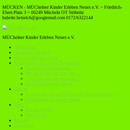
MÜCKEN - MÜChelner Kinder Erleben Neues e.V. ~ Friedrich-
Ebert-Platz 3 ~ 06249 Mücheln OT Stöbnitz
babette.heinrich@googlemail.com
0172/6322144
MÜChelner Kinder Erleben Neues e.V.
Neuigkeiten
Wir sagen DANKE
Happy Birthday – Kids
KINDERSCHUTZ und Prävention
Kein Kind alleine lassen
Mit Blaulicht und Tatü Tata…
“Gehe nie mit fremden mit!!!!”
Erste Hilfe bei den Maxis
Galerie
Auf den Spuren des Müchelner Nachtwächters …
Kampfkunst für unsere Maxis
Infos
Das sind WIR
Downloads
Kontakt
Impressum