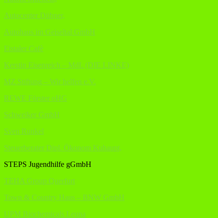
Autocenter Dübner,
Autohaus im Geiseltal GmbH
Eistaler Cafè
Kerstin Eisenreich – MdL (DIE LINKE)
MZ Stiftung – Wir helfen e.V.
REWE Förster oHG
Schweiker GmbH
Sven Runkel
Steuerberater Dipl. Ökonom Kuhaupt,
STEPS Jugendhilfe gGmbH
TEHA Group Querfurt
Town & Country Haus – BNW GmbH
UPM Biochemicals Leuna