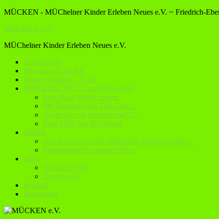
MÜCKEN - MÜChelner Kinder Erleben Neues e.V. ~ Friedrich-Ebert
MÜCKEN e.V.
MÜChelner Kinder Erleben Neues e.V.
Neuigkeiten
Wir sagen DANKE
Happy Birthday – Kids
KINDERSCHUTZ und Prävention
Kein Kind alleine lassen
Mit Blaulicht und Tatü Tata…
“Gehe nie mit fremden mit!!!!”
Erste Hilfe bei den Maxis
Galerie
Auf den Spuren des Müchelner Nachtwächters …
Kampfkunst für unsere Maxis
Infos
Das sind WIR
Downloads
Kontakt
Impressum