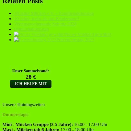
Related Posts
10 Jahre Mücken e.V. – Familienaktionstag
10 Jahre, mehr als nur Kindersport!
Vereinswochenende Sebnitz 2024
Familienaktionstag
Neuer Vorstand gewählt!
Präventionstag 2023
Unsere Trainingszeiten
Donnerstags:
Mini - Mücken Gruppe (3-5 Jahre):
16.00 - 17.00 Uhr
Maxi - Mücken (ab 6 Jahre):
17.00 - 18.00 Uhr