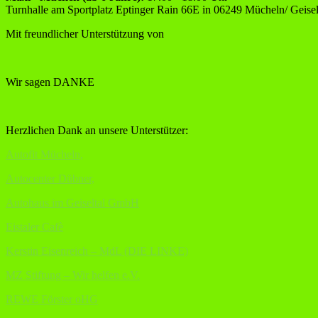
Turnhalle am Sportplatz Eptinger Rain 66E in 06249 Mücheln/ Geisel
Mit freundlicher Unterstützung von
Wir sagen DANKE
Herzlichen Dank an unsere Unterstützer:
Autofit Mücheln,
Autocenter Dübner,
Autohaus im Geiseltal GmbH
Eistaler Cafè
Kerstin Eisenreich – MdL (DIE LINKE)
MZ Stiftung – Wir helfen e.V.
REWE Förster oHG