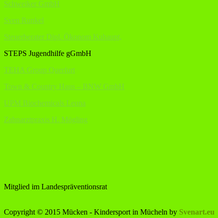
Schweiker GmbH
Sven Runkel
Steuerberater Dipl. Ökonom Kuhaupt,
STEPS Jugendhilfe gGmbH
TEHA Group Querfurt
Town & Country Haus – BNW GmbH
UPM Biochemicals Leuna
Zahnarztpraxis H. Mögling
Mitglied im Landespräventionsrat
Copyright © 2015 Mücken - Kindersport in Mücheln by
Svenart.eu