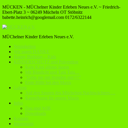
MÜCKEN - MÜChelner Kinder Erleben Neues e.V. ~ Friedrich-
Ebert-Platz 3 ~ 06249 Mücheln OT Stöbnitz
babette.heinrich@googlemail.com
0172/6322144
MÜChelner Kinder Erleben Neues e.V.
Neuigkeiten
Wir sagen DANKE
Happy Birthday – Kids
KINDERSCHUTZ und Prävention
Kein Kind alleine lassen
Mit Blaulicht und Tatü Tata…
“Gehe nie mit fremden mit!!!!”
Erste Hilfe bei den Maxis
Galerie
Auf den Spuren des Müchelner Nachtwächters …
Kampfkunst für unsere Maxis
Infos
Das sind WIR
Downloads
Kontakt
Impressum