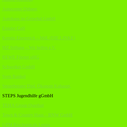
Autocenter Dübner,
Autohaus im Geiseltal GmbH
Eistaler Cafè
Kerstin Eisenreich – MdL (DIE LINKE)
MZ Stiftung – Wir helfen e.V.
REWE Förster oHG
Schweiker GmbH
Sven Runkel
Steuerberater Dipl. Ökonom Kuhaupt,
STEPS Jugendhilfe gGmbH
TEHA Group Querfurt
Town & Country Haus – BNW GmbH
UPM Biochemicals Leuna