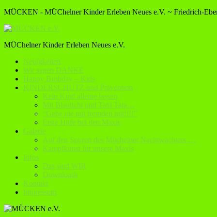
MÜCKEN - MÜChelner Kinder Erleben Neues e.V. ~ Friedrich-Ebert
MÜChelner Kinder Erleben Neues e.V.
Neuigkeiten
Wir sagen DANKE
Happy Birthday – Kids
KINDERSCHUTZ und Prävention
Kein Kind alleine lassen
Mit Blaulicht und Tatü Tata…
“Gehe nie mit fremden mit!!!!”
Erste Hilfe bei den Maxis
Galerie
Auf den Spuren des Müchelner Nachtwächters …
Kampfkunst für unsere Maxis
Infos
Das sind WIR
Downloads
Kontakt
Impressum