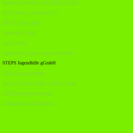
Kerstin Eisenreich – MdL (DIE LINKE)
MZ Stiftung – Wir helfen e.V.
REWE Förster oHG
Schweiker GmbH
Sven Runkel
Steuerberater Dipl. Ökonom Kuhaupt,
STEPS Jugendhilfe gGmbH
TEHA Group Querfurt
Town & Country Haus – BNW GmbH
UPM Biochemicals Leuna
Zahnarztpraxis H. Mögling