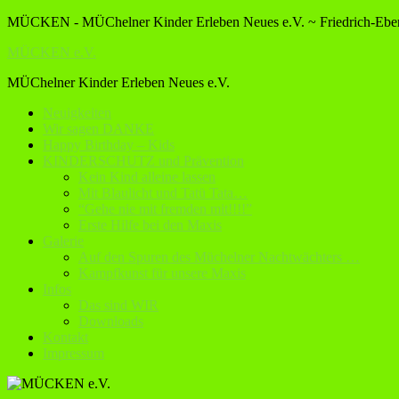
MÜCKEN - MÜChelner Kinder Erleben Neues e.V. ~ Friedrich-Ebert
MÜCKEN e.V.
MÜChelner Kinder Erleben Neues e.V.
Neuigkeiten
Wir sagen DANKE
Happy Birthday – Kids
KINDERSCHUTZ und Prävention
Kein Kind alleine lassen
Mit Blaulicht und Tatü Tata…
“Gehe nie mit fremden mit!!!!”
Erste Hilfe bei den Maxis
Galerie
Auf den Spuren des Müchelner Nachtwächters …
Kampfkunst für unsere Maxis
Infos
Das sind WIR
Downloads
Kontakt
Impressum