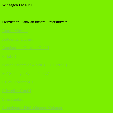
Wir sagen DANKE
Herzlichen Dank an unsere Unterstützer:
Autofit Mücheln,
Autocenter Dübner,
Autohaus im Geiseltal GmbH
Eistaler Cafè
Kerstin Eisenreich – MdL (DIE LINKE)
MZ Stiftung – Wir helfen e.V.
REWE Förster oHG
Schweiker GmbH
Sven Runkel
Steuerberater Dipl. Ökonom Kuhaupt,