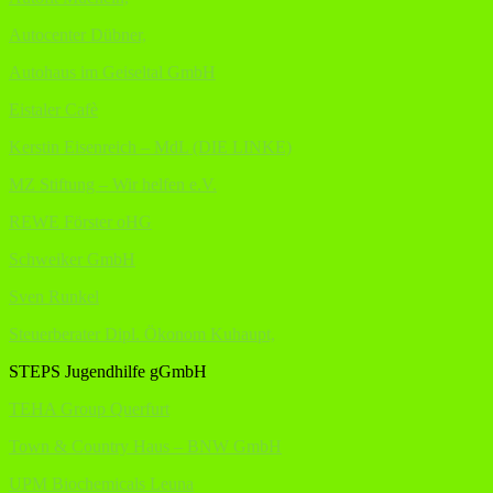
Autocenter Dübner,
Autohaus im Geiseltal GmbH
Eistaler Cafè
Kerstin Eisenreich – MdL (DIE LINKE)
MZ Stiftung – Wir helfen e.V.
REWE Förster oHG
Schweiker GmbH
Sven Runkel
Steuerberater Dipl. Ökonom Kuhaupt,
STEPS Jugendhilfe gGmbH
TEHA Group Querfurt
Town & Country Haus – BNW GmbH
UPM Biochemicals Leuna