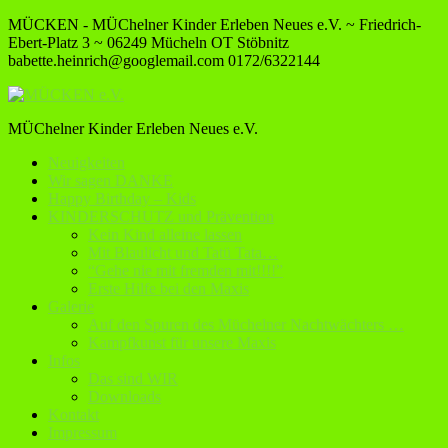
MÜCKEN - MÜChelner Kinder Erleben Neues e.V. ~ Friedrich-
Ebert-Platz 3 ~ 06249 Mücheln OT Stöbnitz
babette.heinrich@googlemail.com
0172/6322144
MÜChelner Kinder Erleben Neues e.V.
Neuigkeiten
Wir sagen DANKE
Happy Birthday – Kids
KINDERSCHUTZ und Prävention
Kein Kind alleine lassen
Mit Blaulicht und Tatü Tata…
“Gehe nie mit fremden mit!!!!”
Erste Hilfe bei den Maxis
Galerie
Auf den Spuren des Müchelner Nachtwächters …
Kampfkunst für unsere Maxis
Infos
Das sind WIR
Downloads
Kontakt
Impressum