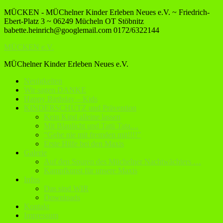
MÜCKEN - MÜChelner Kinder Erleben Neues e.V. ~ Friedrich-
Ebert-Platz 3 ~ 06249 Mücheln OT Stöbnitz
babette.heinrich@googlemail.com
0172/6322144
MÜCKEN e.V.
MÜChelner Kinder Erleben Neues e.V.
Neuigkeiten
Wir sagen DANKE
Happy Birthday – Kids
KINDERSCHUTZ und Prävention
Kein Kind alleine lassen
Mit Blaulicht und Tatü Tata…
“Gehe nie mit fremden mit!!!!”
Erste Hilfe bei den Maxis
Galerie
Auf den Spuren des Müchelner Nachtwächters …
Kampfkunst für unsere Maxis
Infos
Das sind WIR
Downloads
Kontakt
Impressum