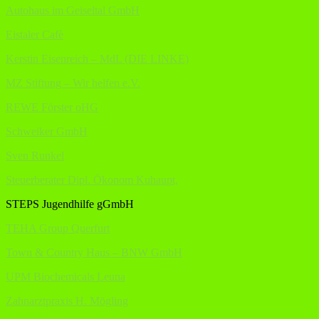
Autohaus im Geiseltal GmbH
Eistaler Cafè
Kerstin Eisenreich – MdL (DIE LINKE)
MZ Stiftung – Wir helfen e.V.
REWE Förster oHG
Schweiker GmbH
Sven Runkel
Steuerberater Dipl. Ökonom Kuhaupt,
STEPS Jugendhilfe gGmbH
TEHA Group Querfurt
Town & Country Haus – BNW GmbH
UPM Biochemicals Leuna
Zahnarztpraxis H. Mögling