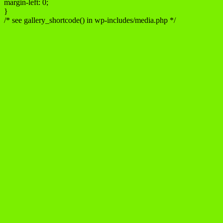
margin-left: 0;
}
/* see gallery_shortcode() in wp-includes/media.php */