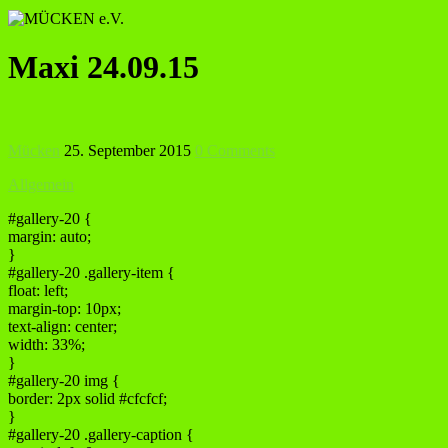
Maxi 24.09.15
Mücken
25. September 2015
0 Comments
Allgemein
#gallery-20 {
margin: auto;
}
#gallery-20 .gallery-item {
float: left;
margin-top: 10px;
text-align: center;
width: 33%;
}
#gallery-20 img {
border: 2px solid #cfcfcf;
}
#gallery-20 .gallery-caption {