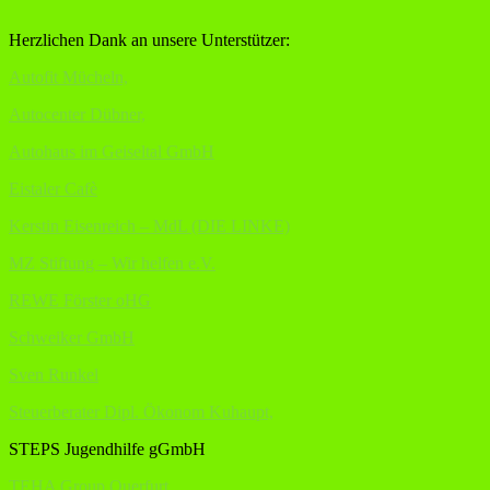
Herzlichen Dank an unsere Unterstützer:
Autofit Mücheln,
Autocenter Dübner,
Autohaus im Geiseltal GmbH
Eistaler Cafè
Kerstin Eisenreich – MdL (DIE LINKE)
MZ Stiftung – Wir helfen e.V.
REWE Förster oHG
Schweiker GmbH
Sven Runkel
Steuerberater Dipl. Ökonom Kuhaupt,
STEPS Jugendhilfe gGmbH
TEHA Group Querfurt