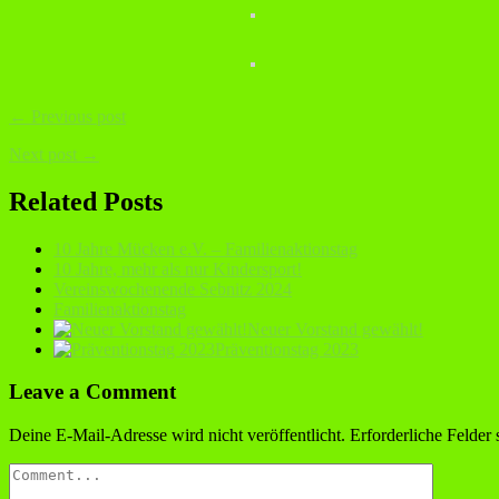
← Previous post
Next post →
Related Posts
10 Jahre Mücken e.V. – Familienaktionstag
10 Jahre, mehr als nur Kindersport!
Vereinswochenende Sebnitz 2024
Familienaktionstag
Neuer Vorstand gewählt!
Präventionstag 2023
Leave a Comment
Deine E-Mail-Adresse wird nicht veröffentlicht.
Erforderliche Felder 