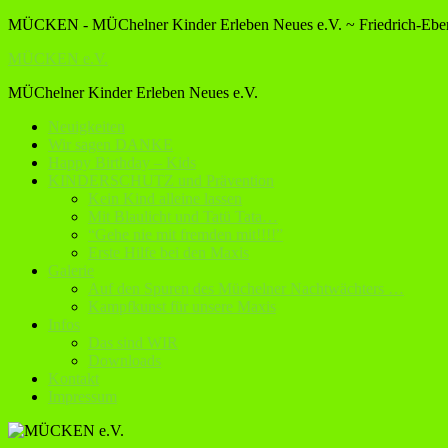
MÜCKEN - MÜChelner Kinder Erleben Neues e.V. ~ Friedrich-Ebert
MÜCKEN e.V.
MÜChelner Kinder Erleben Neues e.V.
Neuigkeiten
Wir sagen DANKE
Happy Birthday – Kids
KINDERSCHUTZ und Prävention
Kein Kind alleine lassen
Mit Blaulicht und Tatü Tata…
“Gehe nie mit fremden mit!!!!”
Erste Hilfe bei den Maxis
Galerie
Auf den Spuren des Müchelner Nachtwächters …
Kampfkunst für unsere Maxis
Infos
Das sind WIR
Downloads
Kontakt
Impressum