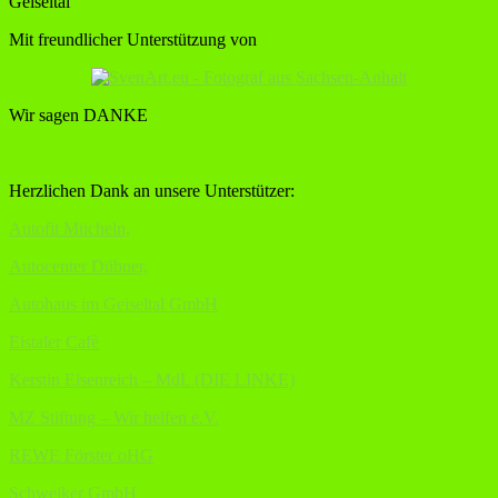
Geiseltal
Mit freundlicher Unterstützung von
Wir sagen DANKE
Herzlichen Dank an unsere Unterstützer:
Autofit Mücheln,
Autocenter Dübner,
Autohaus im Geiseltal GmbH
Eistaler Cafè
Kerstin Eisenreich – MdL (DIE LINKE)
MZ Stiftung – Wir helfen e.V.
REWE Förster oHG
Schweiker GmbH