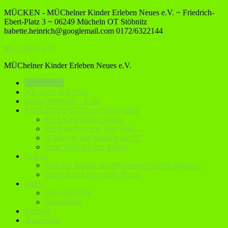
MÜCKEN - MÜChelner Kinder Erleben Neues e.V. ~ Friedrich-
Ebert-Platz 3 ~ 06249 Mücheln OT Stöbnitz
babette.heinrich@googlemail.com
0172/6322144
MÜCKEN e.V.
MÜChelner Kinder Erleben Neues e.V.
Neuigkeiten
Wir sagen DANKE
Happy Birthday – Kids
KINDERSCHUTZ und Prävention
Kein Kind alleine lassen
Mit Blaulicht und Tatü Tata…
“Gehe nie mit fremden mit!!!!”
Erste Hilfe bei den Maxis
Galerie
Auf den Spuren des Müchelner Nachtwächters …
Kampfkunst für unsere Maxis
Infos
Das sind WIR
Downloads
Kontakt
Impressum