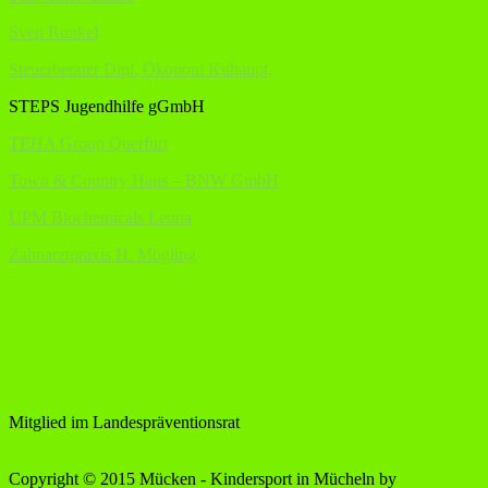
Sven Runkel
Steuerberater Dipl. Ökonom Kuhaupt,
STEPS Jugendhilfe gGmbH
TEHA Group Querfurt
Town & Country Haus – BNW GmbH
UPM Biochemicals Leuna
Zahnarztpraxis H. Mögling
Mitglied im Landespräventionsrat
Copyright © 2015 Mücken - Kindersport in Mücheln by